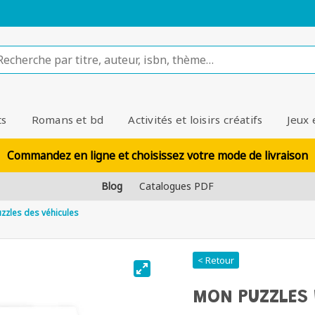
ts
Romans et bd
Activités et loisirs créatifs
Jeux 
Commandez en ligne et choisissez votre mode de livraison
Blog
Catalogues PDF
zzles des véhicules
< Retour
MON PUZZLES 