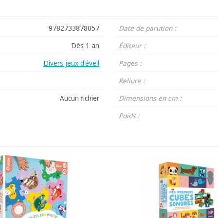
9782733878057
Date de parution :
Dès 1 an
Éditeur :
Divers jeux d'éveil
Pages :
Reliure :
Aucun fichier
Dimensions en cm :
Poids :