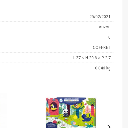
25/02/2021
Auzou
0
COFFRET
L 27 × H 20.6 × P 2.7
0.846 kg