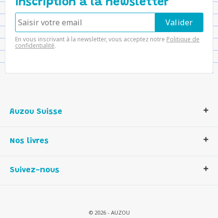
Inscription à la newsletter
En vous inscrivant à la newsletter, vous acceptez notre
Politique de
confidentialité
.
Auzou Suisse
Qui sommes-nous ?
Nos livres
Notre histoire
Nos valeurs
Auzou Suisse
Suivez-nous
Contactez-nous
Livres enfants
Romans et bd
Activités et loisirs créatifs
© 2026 - AUZOU