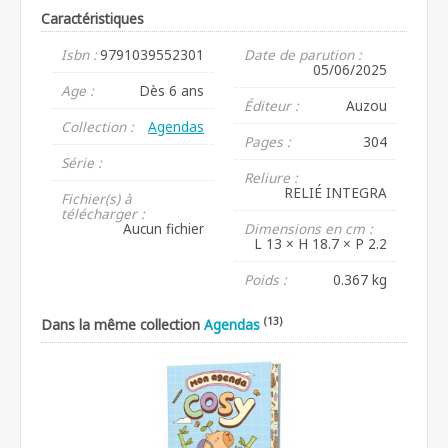
Caractéristiques
Isbn :
9791039552301
Date de parution :
05/06/2025
Age :
Dès 6 ans
Éditeur :
Auzou
Collection :
Agendas
Pages :
304
Série :
Reliure :
RELIÉ INTEGRA
Fichier(s) à
télécharger :
Aucun fichier
Dimensions en cm :
L 13 × H 18.7 × P 2.2
Poids :
0.367 kg
(13)
Dans la même collection
Agendas