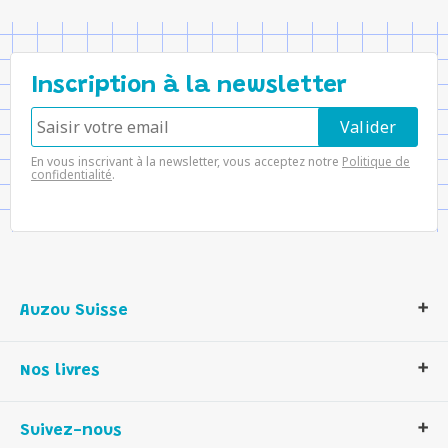
Inscription à la newsletter
En vous inscrivant à la newsletter, vous acceptez notre
Politique de
confidentialité
.
Auzou Suisse
Qui sommes-nous ?
Nos livres
Notre histoire
Nos valeurs
Auzou Suisse
Suivez-nous
Contactez-nous
Livres enfants