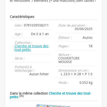
et retrouvent 7 éléments (+ une mascotte) bien cachés !
Caractéristiques
Isbn :
9791039558211
Date de parution :
05/06/2025
Age :
De 0 à 1 an
Éditeur :
Auzou
Collection :
Cherche et trouve des
Pages :
18
tout-petits
Reliure :
Série :
COUVERTURE
MOUSSE
Fichier(s) à
télécharger :
Dimensions en cm :
Aucun fichier
L 23.5 × H 28 × P 1.5
Poids :
0.552 kg
Dans la même collection
Cherche et trouve des tout-
(35)
petits