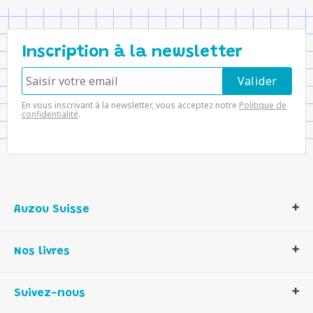
Inscription à la newsletter
En vous inscrivant à la newsletter, vous acceptez notre
Politique de
confidentialité
.
Auzou Suisse
Qui sommes-nous ?
Nos livres
Notre histoire
Nos valeurs
Auzou Suisse
Suivez-nous
Contactez-nous
Livres enfants