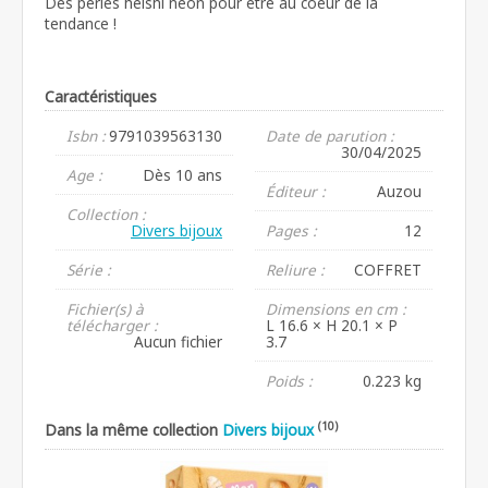
Des perles heishi néon pour être au coeur de la
tendance !
Caractéristiques
Isbn :
9791039563130
Date de parution :
30/04/2025
Age :
Dès 10 ans
Éditeur :
Auzou
Collection :
Divers bijoux
Pages :
12
Série :
Reliure :
COFFRET
Fichier(s) à
Dimensions en cm :
télécharger :
L 16.6 × H 20.1 × P
Aucun fichier
3.7
Poids :
0.223 kg
(10)
Dans la même collection
Divers bijoux