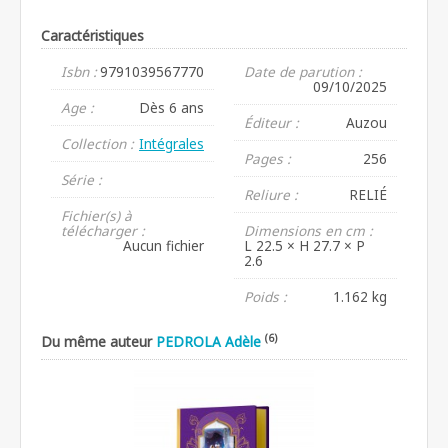
Caractéristiques
Isbn :
9791039567770
Date de parution :
09/10/2025
Age :
Dès 6 ans
Éditeur :
Auzou
Collection :
Intégrales
Pages :
256
Série :
Reliure :
RELIÉ
Fichier(s) à
télécharger :
Dimensions en cm :
Aucun fichier
L 22.5 × H 27.7 × P
2.6
Poids :
1.162 kg
(6)
Du même auteur
PEDROLA Adèle