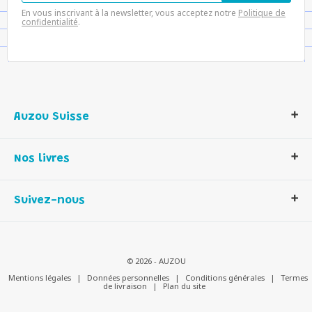
En vous inscrivant à la newsletter, vous acceptez notre
Politique de
confidentialité
.
Auzou Suisse
Qui sommes-nous ?
Nos livres
Notre histoire
Nos valeurs
Auzou Suisse
Suivez-nous
Contactez-nous
Livres enfants
Romans et bd
Activités et loisirs créatifs
© 2026 - AUZOU
Jeux enfants
Mentions légales
|
Données personnelles
|
Conditions générales
|
Termes
de livraison
|
Plan du site
Parascolaire