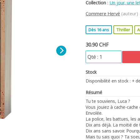
Collection
:
Un jour, une le
Commere Hervé
(auteur)
Dès 16 ans
Thriller
A
30.90 CHF
Stock
Disponibilité en stock : + d
Résumé
Tu te souviens, Luca ?
Vous jouiez à cache-cache d
Envolée.
La police, les battues, les 
Dix ans déjà. La moitié de 
Dix ans sans savoir. Pourq
Mais tu sais quoi ? Ta soeu