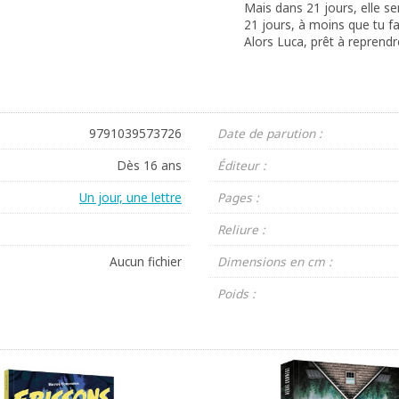
Mais dans 21 jours, elle s
21 jours, à moins que tu f
Alors Luca, prêt à reprendr
9791039573726
Date de parution :
Dès 16 ans
Éditeur :
Un jour, une lettre
Pages :
Reliure :
Aucun fichier
Dimensions en cm :
Poids :