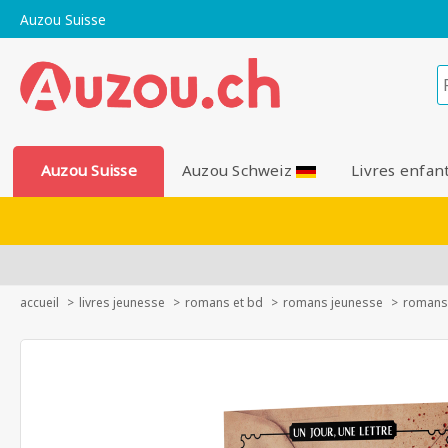
Auzou Suisse
Auzou Suisse
Auzou Schweiz
Livres enfan
accueil
livres jeunesse
romans et bd
romans jeunesse
romans