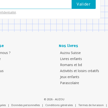
nfidentialité
.
se
Nos livres
nous ?
Auzou Suisse
e
Livres enfants
Romans et bd
ous
Activités et loisirs créatifs
Jeux enfants
Parascolaire
© 2026 - AUZOU
gales
|
Données personnelles
|
Conditions générales
|
Termes de livraison
|