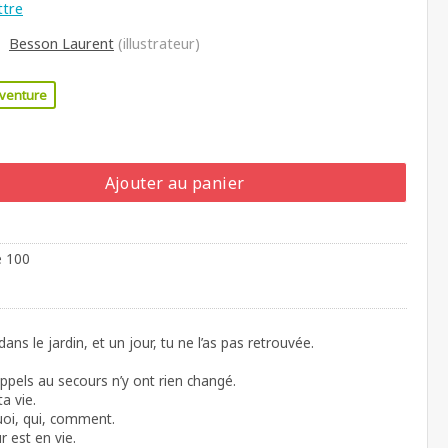
ttre
Besson Laurent
(illustrateur)
venture
Ajouter au panier
e 100
ans le jardin, et un jour, tu ne l’as pas retrouvée.
appels au secours n’y ont rien changé.
ta vie.
uoi, qui, comment.
r est en vie.