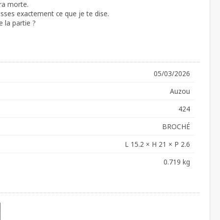
era morte.
asses exactement ce que je te dise.
e la partie ?
05/03/2026
Auzou
424
BROCHÉ
L 15.2 × H 21 × P 2.6
0.719 kg