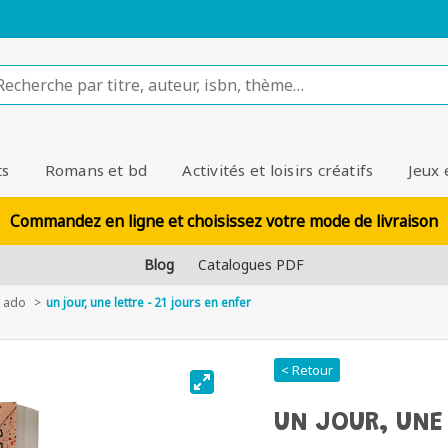
ts
Romans et bd
Activités et loisirs créatifs
Jeux 
Commandez en ligne et choisissez votre mode de livraison
Blog
Catalogues PDF
 ado
un jour, une lettre - 21 jours en enfer
< Retour
UN JOUR, UNE 