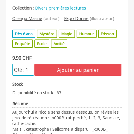
Collection
:
Divers premières lectures
Orenga Marine
(auteur)
Ekpo Dorine
(illustrateur)
Dès 6 ans
Mystère
Magie
Humour
Frisson
Enquête
Ecole
Amitié
9.90 CHF
Ajouter au panier
Stock
Disponibilité en stock : 67
Résumé
Aujourd’hui à l’école sens dessus dessous, on révise les
jeux de récréation : _x000B_rat-perché, 1, 2, 3, Saucisse,
cache-cache…
Mais… catastrophe ! Salicorne a disparu ! _x000B_