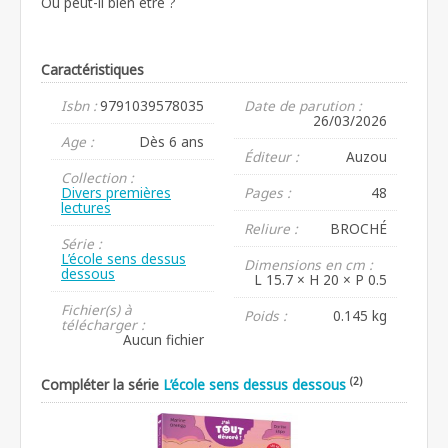
Où peut-il bien être ?
Caractéristiques
Isbn :
9791039578035
Date de parution :
26/03/2026
Age :
Dès 6 ans
Éditeur :
Auzou
Collection :
Divers premières
Pages :
48
lectures
Reliure :
BROCHÉ
Série :
L’école sens dessus
Dimensions en cm :
dessous
L 15.7 × H 20 × P 0.5
Fichier(s) à
Poids :
0.145 kg
télécharger :
Aucun fichier
(2)
Compléter la série
L’école sens dessus dessous