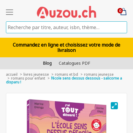
0
Commandez en ligne et choisissez votre mode de
livraison
Blog
Catalogues PDF
accueil
livres jeunesse
romans et bd
romans jeunesse
romans pour enfant
l’école sens dessus dessous - salicorne a
disparu !