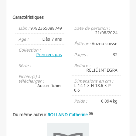
Caractéristiques
Isbn :
9782365088749
Date de parution :
21/08/2024
Age :
Dès 7 ans
Éditeur :
Auzou suisse
Collection :
Premiers pas
Pages :
32
Série :
Reliure :
RELIÉ INTEGRA
Fichier(s) à
télécharger :
Dimensions en cm :
Aucun fichier
L 14.1 × H 18.6 × P
0.6
Poids :
0.094 kg
(6)
Du même auteur
ROLLAND Catherine