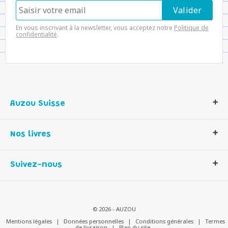
En vous inscrivant à la newsletter, vous acceptez notre
Politique de
confidentialité
.
Auzou Suisse
Qui sommes-nous ?
Nos livres
Notre histoire
Nos valeurs
Auzou Suisse
Suivez-nous
Contactez-nous
Livres enfants
Romans et bd
Activités et loisirs créatifs
© 2026 - AUZOU
Jeux enfants
Mentions légales
|
Données personnelles
|
Conditions générales
|
Termes
de livraison
|
Plan du site