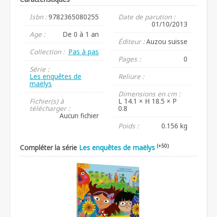
Isbn :
9782365080255
Date de parution :
01/10/2013
Age :
De 0 à 1 an
Éditeur :
Auzou suisse
Collection :
Pas à pas
Pages :
0
Série :
Les enquêtes de
Reliure :
maëlys
Dimensions en cm :
Fichier(s) à
L 14.1 × H 18.5 × P
télécharger :
0.8
Aucun fichier
Poids :
0.156 kg
(+50)
Compléter la série
Les enquêtes de maëlys