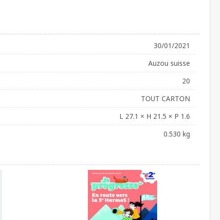
30/01/2021
Auzou suisse
20
TOUT CARTON
L 27.1 × H 21.5 × P 1.6
0.530 kg