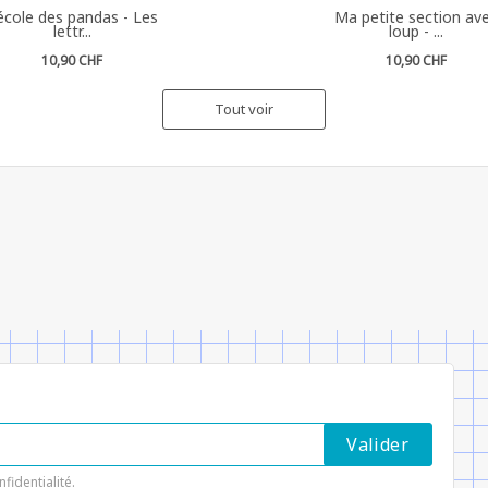
'école des pandas - Les
Ma petite section av
lettr...
loup - ...
10,90 CHF
10,90 CHF
Tout voir
nfidentialité
.