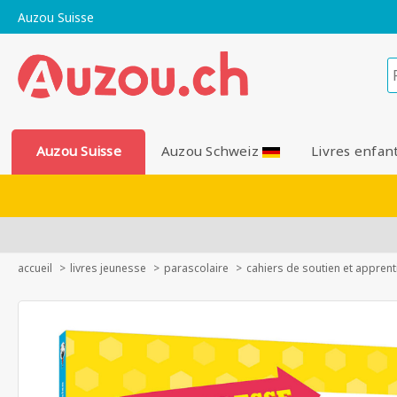
Auzou Suisse
Auzou Suisse
Auzou Schweiz
Livres enfan
accueil
livres jeunesse
parascolaire
cahiers de soutien et appren