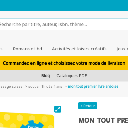
ts
Romans et bd
Activités et loisirs créatifs
Jeux 
Commandez en ligne et choisissez votre mode de livraison
Blog
Catalogues PDF
tissage suisse
soutien 1h dès 4 ans
mon tout premier livre ardoise
< Retour
MON TOUT PRE