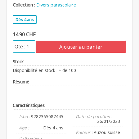
Collection
:
Divers parascolaire
Dès 4 ans
14.90 CHF
Ajouter au panier
Stock
Disponibilité en stock : + de 100
Résumé
Caractéristiques
Isbn :
9782365087445
Date de parution :
26/01/2023
Age :
Dès 4 ans
Éditeur :
Auzou suisse
Collection :