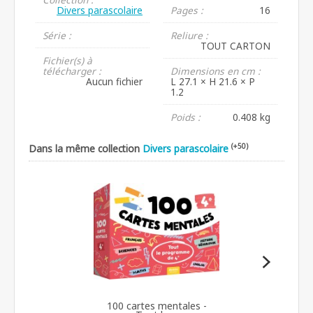
Divers parascolaire
Pages :
16
Série :
Reliure :
TOUT CARTON
Fichier(s) à
télécharger :
Dimensions en cm :
Aucun fichier
L 27.1 × H 21.6 × P
1.2
Poids :
0.408 kg
(+50)
Dans la même collection
Divers parascolaire
100 cartes mentales -