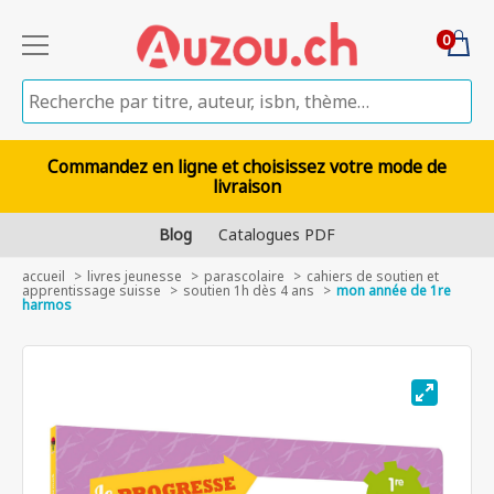
0
Commandez en ligne et choisissez votre mode de
livraison
Blog
Catalogues PDF
accueil
livres jeunesse
parascolaire
cahiers de soutien et
apprentissage suisse
soutien 1h dès 4 ans
mon année de 1re
harmos