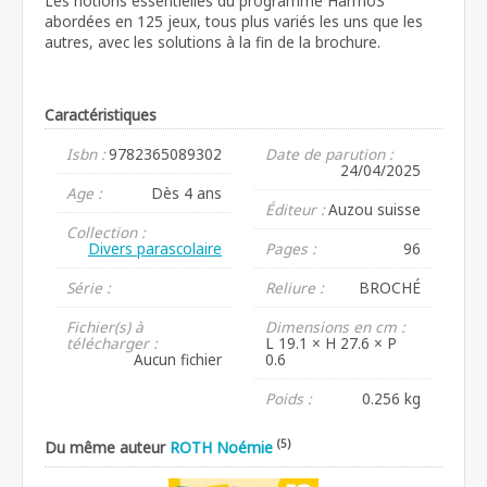
Les notions essentielles du programme HarmoS
abordées en 125 jeux, tous plus variés les uns que les
autres, avec les solutions à la fin de la brochure.
Caractéristiques
Isbn :
9782365089302
Date de parution :
24/04/2025
Age :
Dès 4 ans
Éditeur :
Auzou suisse
Collection :
Divers parascolaire
Pages :
96
Série :
Reliure :
BROCHÉ
Fichier(s) à
Dimensions en cm :
télécharger :
L 19.1 × H 27.6 × P
Aucun fichier
0.6
Poids :
0.256 kg
(5)
Du même auteur
ROTH Noémie