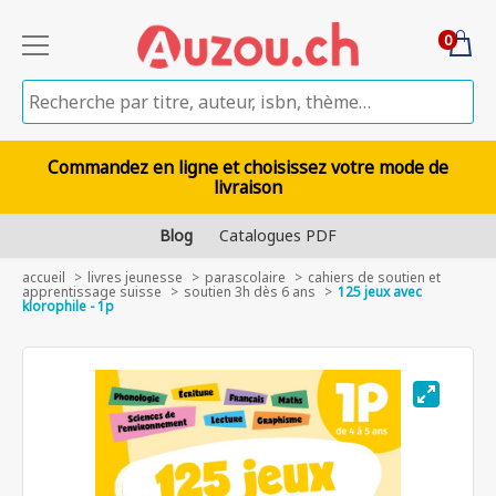
0
Commandez en ligne et choisissez votre mode de
livraison
Blog
Catalogues PDF
accueil
livres jeunesse
parascolaire
cahiers de soutien et
apprentissage suisse
soutien 3h dès 6 ans
125 jeux avec
klorophile - 1p