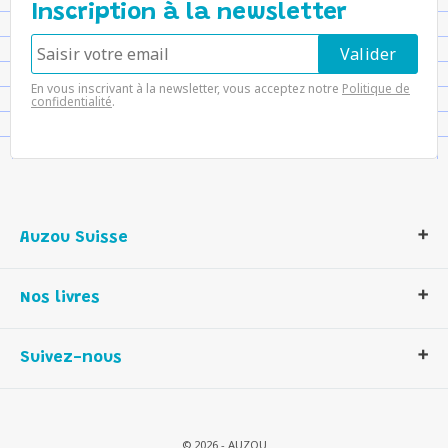
Inscription à la newsletter
En vous inscrivant à la newsletter, vous acceptez notre
Politique de
confidentialité
.
Auzou Suisse
Qui sommes-nous ?
Nos livres
Notre histoire
Nos valeurs
Auzou Suisse
Suivez-nous
Contactez-nous
Livres enfants
Romans et bd
Activités et loisirs créatifs
© 2026 - AUZOU