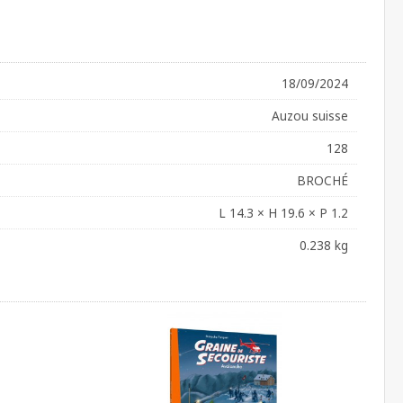
18/09/2024
Auzou suisse
128
BROCHÉ
L 14.3 × H 19.6 × P 1.2
0.238 kg