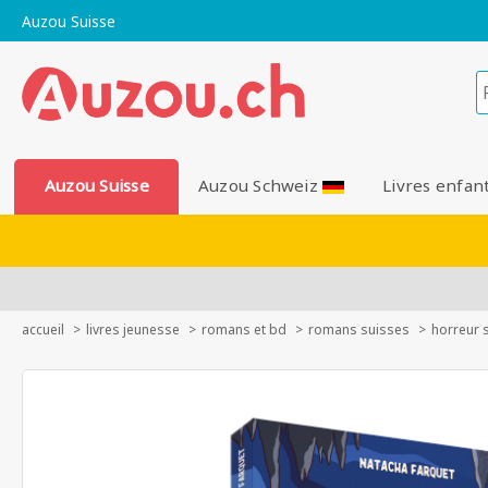
Auzou Suisse
Auzou Suisse
Auzou Schweiz
Livres enfan
accueil
livres jeunesse
romans et bd
romans suisses
horreur 