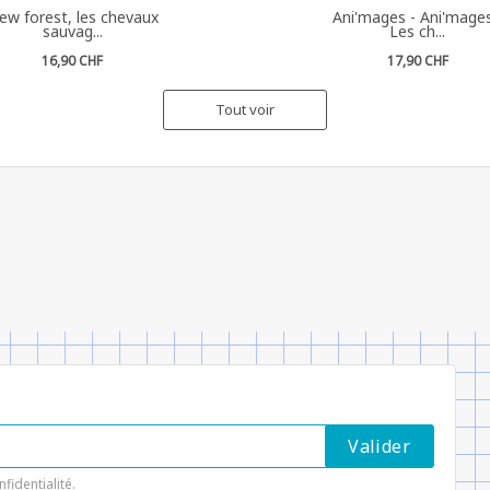
ew forest, les chevaux
Ani'mages - Ani'mages
sauvag...
Les ch...
16,90 CHF
17,90 CHF
Tout voir
nfidentialité
.