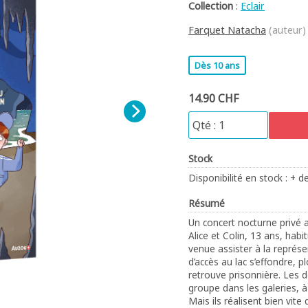
Collection
:
Eclair
Farquet Natacha
(auteur)
Dès 10 ans
14.90 CHF
Stock
Disponibilité en stock : + d
Résumé
Un concert nocturne privé a 
Alice et Colin, 13 ans, habi
venue assister à la représe
d’accès au lac s’effondre, 
retrouve prisonnière. Les d
groupe dans les galeries, à
Mais ils réalisent bien vite