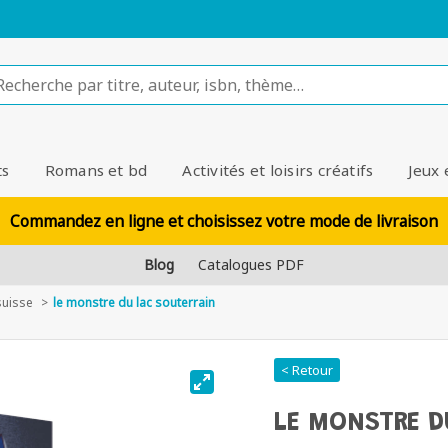
ts
Romans et bd
Activités et loisirs créatifs
Jeux 
Commandez en ligne et choisissez votre mode de livraison
Blog
Catalogues PDF
suisse
le monstre du lac souterrain
< Retour
LE MONSTRE D