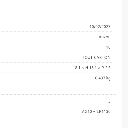
10/02/2023
Auzou
10
TOUT CARTON
L 18.1 × H 18.1 × P 2.5
0.407 kg
3
AG10 – LR1130