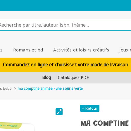
ts
Romans et bd
Activités et loisirs créatifs
Jeux 
Commandez en ligne et choisissez votre mode de livraison
Blog
Catalogues PDF
es bébé
ma comptine animée - une souris verte
< Retour
MA COMPTINE 