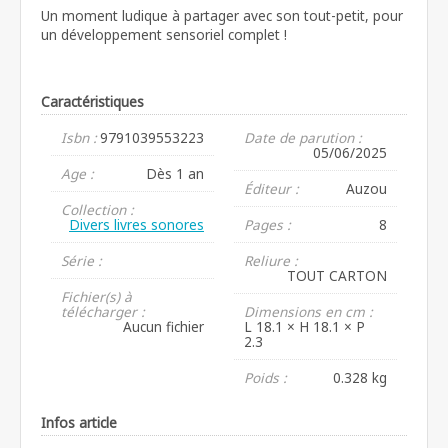
Un moment ludique à partager avec son tout-petit, pour
un développement sensoriel complet !
Caractéristiques
Isbn :
9791039553223
Date de parution :
05/06/2025
Age :
Dès 1 an
Éditeur :
Auzou
Collection :
Divers livres sonores
Pages :
8
Série :
Reliure :
TOUT CARTON
Fichier(s) à
télécharger :
Dimensions en cm :
Aucun fichier
L 18.1 × H 18.1 × P
2.3
Poids :
0.328 kg
Infos article