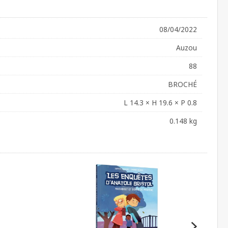
08/04/2022
Auzou
88
BROCHÉ
L 14.3 × H 19.6 × P 0.8
0.148 kg