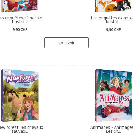
es enquêtes d'anatole
Les enquêtes d'anato
bristol...
bristol...
9,90 CHF
9,90 CHF
Tout voir
ew forest, les chevaux
Ani'mages - Ani'mages
sauvag...
Les ch...