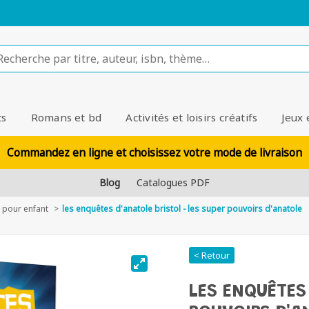
ts
Romans et bd
Activités et loisirs créatifs
Jeux 
Commandez en ligne et choisissez votre mode de livraison
Blog
Catalogues PDF
pour enfant
les enquêtes d'anatole bristol - les super pouvoirs d'anatole
< Retour
LES ENQUÊTES 