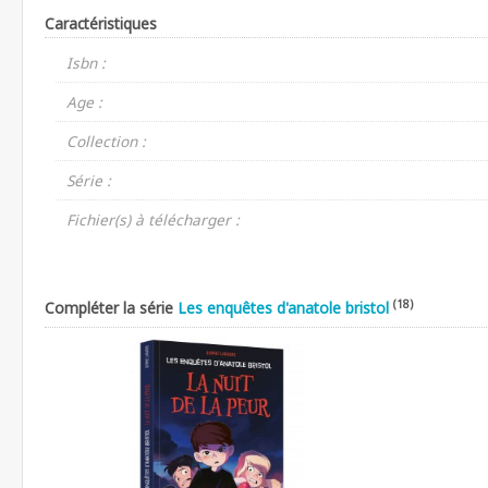
Caractéristiques
Isbn :
Age :
Collection :
Série :
Fichier(s) à télécharger :
(18)
Compléter la série
Les enquêtes d'anatole bristol