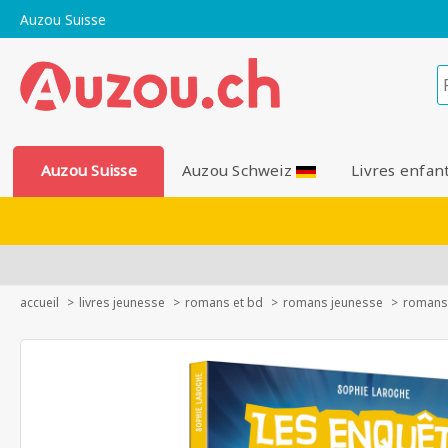
Auzou Suisse
Auzou Suisse
Auzou Schweiz
Livres enfan
accueil
livres jeunesse
romans et bd
romans jeunesse
romans 