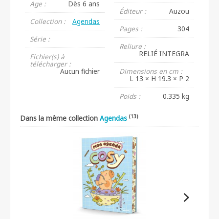
Age :
Dès 6 ans
Éditeur :
Auzou
Collection :
Agendas
Pages :
304
Série :
Reliure :
RELIÉ INTEGRA
Fichier(s) à
télécharger :
Aucun fichier
Dimensions en cm :
L 13 × H 19.3 × P 2
Poids :
0.335 kg
(13)
Dans la même collection
Agendas