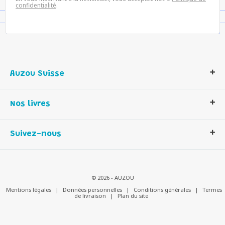
confidentialité
.
Auzou Suisse
Qui sommes-nous ?
Nos livres
Notre histoire
Nos valeurs
Auzou Suisse
Suivez-nous
Contactez-nous
Livres enfants
Romans et bd
Activités et loisirs créatifs
© 2026 - AUZOU
Jeux enfants
Mentions légales
|
Données personnelles
|
Conditions générales
|
Termes
de livraison
|
Plan du site
Parascolaire