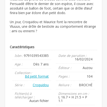
Persuadé d’être le dernier de son espèce, il couve avec
assiduité un ballon de foot, certain que ce drôle d’œuf
finira bien par éclore d’un petit dodo.
Un jour, Croquidou et Maurice font la rencontre de
Vluuux, une drôle de bestiole au comportement étrange
: ami ou ennemi ?
Caractéristiques
Isbn :
9791039543385
Date de parution :
16/02/2024
Age :
Dès 7 ans
Éditeur :
Auzou
Collection :
Bd petit format
Pages :
104
Série :
Croquidou
Reliure :
BROCHÉ
Fichier(s) à
Dimensions en cm :
télécharger :
L 16.7 × H 21.5 × P
Aucun fichier
1.1