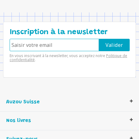
Inscription à la newsletter
En vous inscrivant à la newsletter, vous acceptez notre
Politique de
confidentialité
.
Auzou Suisse
Qui sommes-nous ?
Nos livres
Notre histoire
Nos valeurs
Auzou Suisse