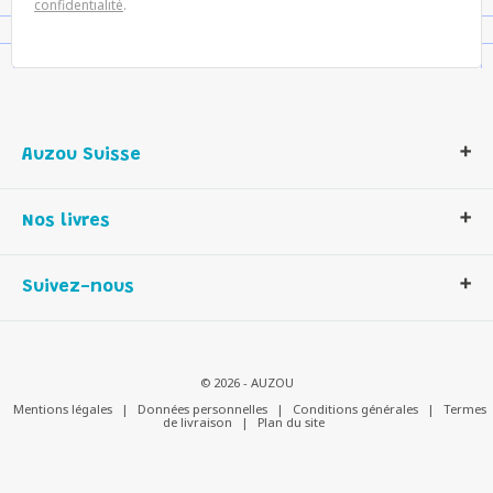
confidentialité
.
Auzou Suisse
Qui sommes-nous ?
Nos livres
Notre histoire
Nos valeurs
Auzou Suisse
Suivez-nous
Contactez-nous
Livres enfants
Romans et bd
Activités et loisirs créatifs
© 2026 - AUZOU
Jeux enfants
Mentions légales
|
Données personnelles
|
Conditions générales
|
Termes
de livraison
|
Plan du site
Parascolaire