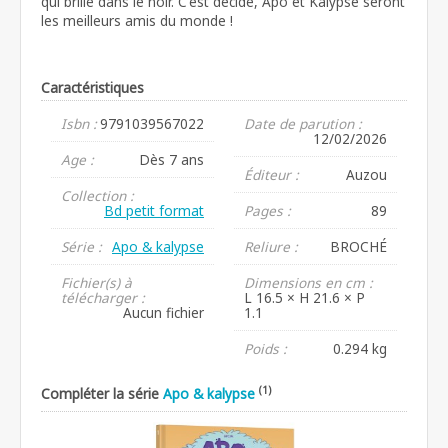
qui brille dans le noir. C'est décidé, Apo et Kalypse seront
les meilleurs amis du monde !
Caractéristiques
Isbn :
9791039567022
Date de parution :
12/02/2026
Age :
Dès 7 ans
Éditeur :
Auzou
Collection :
Bd petit format
Pages :
89
Série :
Apo & kalypse
Reliure :
BROCHÉ
Fichier(s) à
Dimensions en cm :
télécharger :
L 16.5 × H 21.6 × P
Aucun fichier
1.1
Poids :
0.294 kg
(1)
Compléter la série
Apo & kalypse