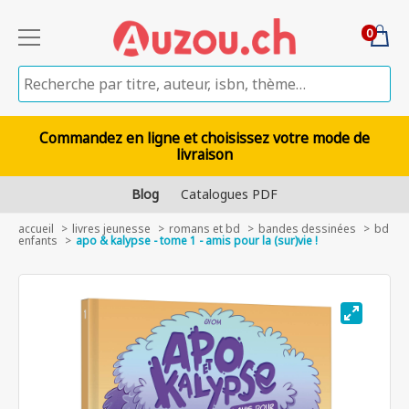
0
Commandez en ligne et choisissez votre mode de
livraison
Blog
Catalogues PDF
accueil
livres jeunesse
romans et bd
bandes dessinées
bd
enfants
apo & kalypse - tome 1 - amis pour la (sur)vie !