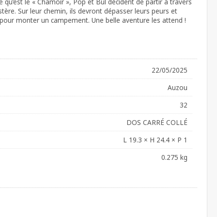
 qu’est le « Chamoir », Pop et Bul décident de partir à travers
stère. Sur leur chemin, ils devront dépasser leurs peurs et
 pour monter un campement. Une belle aventure les attend !
22/05/2025
Auzou
32
DOS CARRÉ COLLÉ
L 19.3 × H 24.4 × P 1
0.275 kg