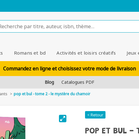
ts
Romans et bd
Activités et loisirs créatifs
Jeux 
Commandez en ligne et choisissez votre mode de livraison
Blog
Catalogues PDF
ants
pop et bul - tome 2 - le mystère du chamoir
< Retour
POP ET BUL - 