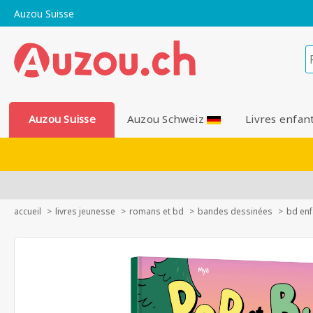
Auzou Suisse
Auzou Suisse
Auzou Schweiz
Livres enfan
accueil
livres jeunesse
romans et bd
bandes dessinées
bd enf