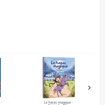
 -
Le haras magique -