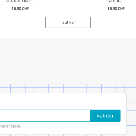
football club -...
L'amour,...
16,90 CHF
16,90 CHF
Tout voir
nfidentialité
.