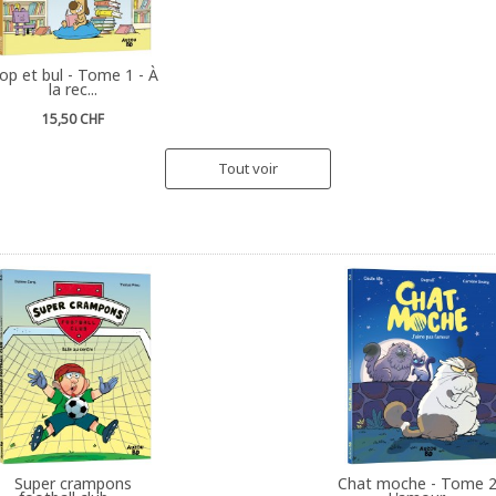
op et bul - Tome 1 - À
la rec...
15,50 CHF
Tout voir
Super crampons
Chat moche - Tome 2