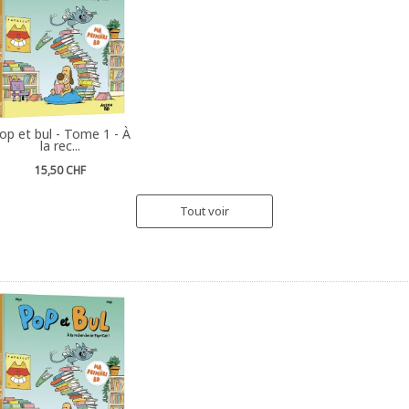
op et bul - Tome 1 - À
la rec...
15,50 CHF
Tout voir