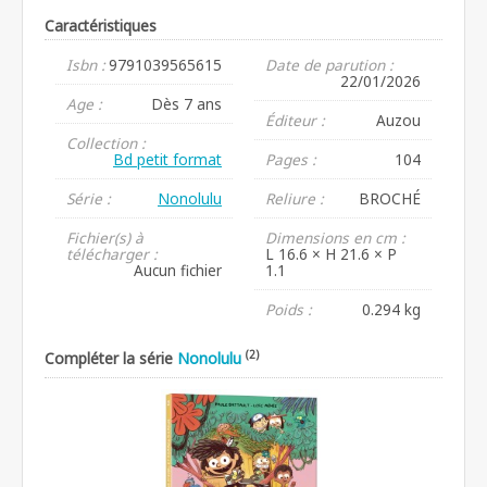
Caractéristiques
Isbn :
9791039565615
Date de parution :
22/01/2026
Age :
Dès 7 ans
Éditeur :
Auzou
Collection :
Bd petit format
Pages :
104
Série :
Nonolulu
Reliure :
BROCHÉ
Fichier(s) à
Dimensions en cm :
télécharger :
L 16.6 × H 21.6 × P
Aucun fichier
1.1
Poids :
0.294 kg
(2)
Compléter la série
Nonolulu