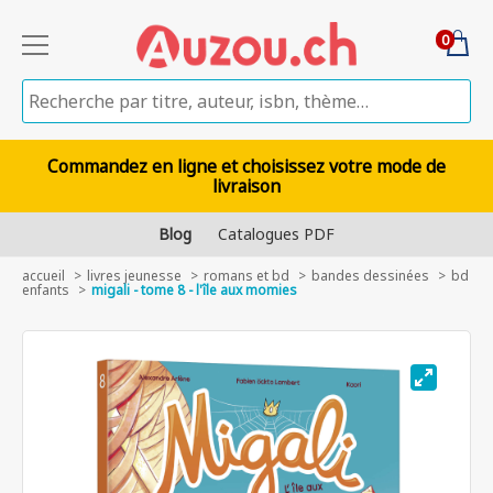
0
Commandez en ligne et choisissez votre mode de
livraison
Blog
Catalogues PDF
accueil
livres jeunesse
romans et bd
bandes dessinées
bd
enfants
migali - tome 8 - l'île aux momies