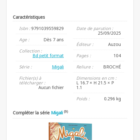
Caractéristiques
Isbn :
9791039559829
Date de parution :
25/09/2025
Age :
Dès 7 ans
Éditeur :
Auzou
Collection :
Bd petit format
Pages :
104
Série :
Migali
Reliure :
BROCHÉ
Fichier(s) à
Dimensions en cm :
télécharger :
L 16.7 × H 21.5 × P
Aucun fichier
1.1
Poids :
0.296 kg
(9)
Compléter la série
Migali