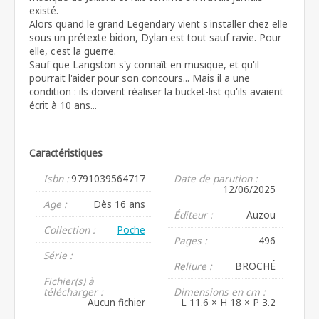
existé.
Alors quand le grand Legendary vient s'installer chez elle
sous un prétexte bidon, Dylan est tout sauf ravie. Pour
elle, c'est la guerre.
Sauf que Langston s'y connaît en musique, et qu'il
pourrait l'aider pour son concours... Mais il a une
condition : ils doivent réaliser la bucket-list qu'ils avaient
écrit à 10 ans...
Caractéristiques
Isbn :
9791039564717
Date de parution :
12/06/2025
Age :
Dès 16 ans
Éditeur :
Auzou
Collection :
Poche
Pages :
496
Série :
Reliure :
BROCHÉ
Fichier(s) à
télécharger :
Dimensions en cm :
Aucun fichier
L 11.6 × H 18 × P 3.2