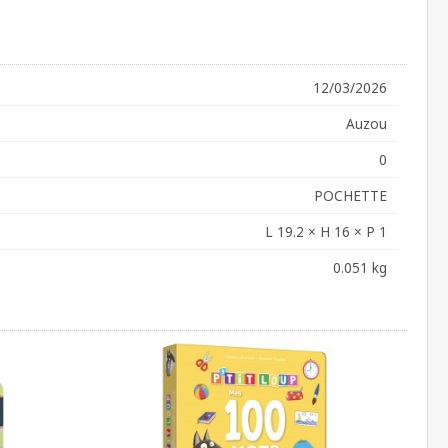
12/03/2026
Auzou
0
POCHETTE
L 19.2 × H 16 × P 1
0.051 kg