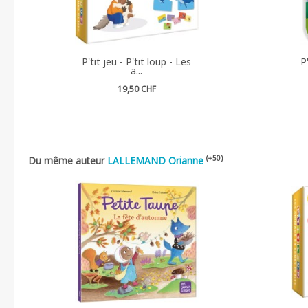
P'tit jeu - P'tit loup - Les
P
a...
19,50 CHF
(+50)
Du même auteur
LALLEMAND Orianne