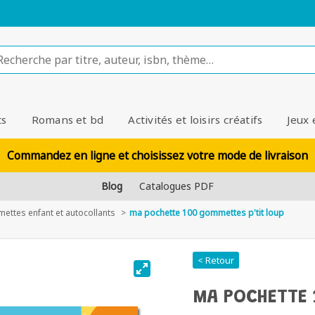
ts
Romans et bd
Activités et loisirs créatifs
Jeux 
Commandez en ligne et choisissez votre mode de livraison
Blog
Catalogues PDF
ettes enfant et autocollants
ma pochette 100 gommettes p'tit loup
< Retour
MA POCHETTE 