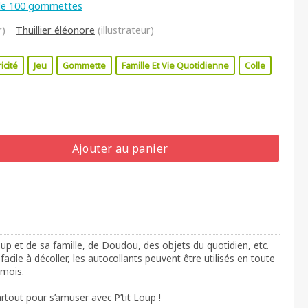
de 100 gommettes
r)
Thuillier éléonore
(illustrateur)
icité
Jeu
Gommette
Famille Et Vie Quotidienne
Colle
Ajouter au panier
p et de sa famille, de Doudou, des objets du quotidien, etc.
acile à décoller, les autocollants peuvent être utilisés en toute
 mois.
tout pour s’amuser avec P’tit Loup !