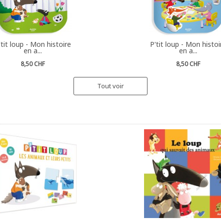
'tit loup - Mon histoire
P'tit loup - Mon histoi
en a...
en a...
8,50 CHF
8,50 CHF
Tout voir