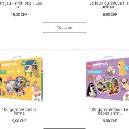
tit jeu - P'tit loup - Les
Le loup qui sauvait le
a...
animau...
19,50 CHF
9,90 CHF
Tout voir
100 gommettes la
100 gommettes - Le
ferme
bébés anim...
9,00 CHF
9,00 CHF