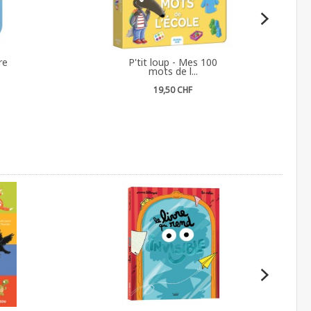
re
P'tit loup - Mes 100
mots de l...
19,50 CHF