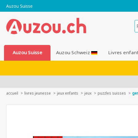
Auzou Suisse
Auzou Suisse
Auzou Schweiz
Livres enfan
accueil
livres jeunesse
jeux enfants
jeux
puzzles suisses
ge