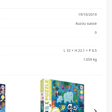
19/10/2019
Auzou suisse
0
L 32 × H 22.1 × P 6.5
1.059 kg