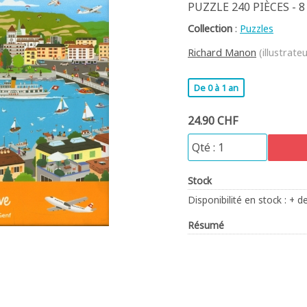
PUZZLE 240 PIÈCES - 8
Collection
:
Puzzles
Richard Manon
(illustrateu
De 0 à 1 an
24.90 CHF
Stock
Disponibilité en stock : + d
Résumé