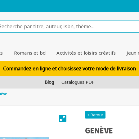
ts
Romans et bd
Activités et loisirs créatifs
Jeux 
Commandez en ligne et choisissez votre mode de livraison
Blog
Catalogues PDF
nève
< Retour
GENÈVE