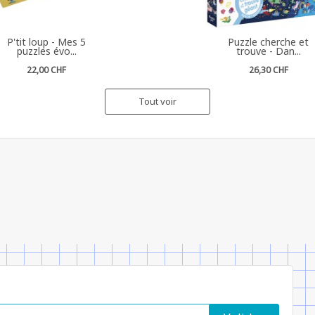
P'tit loup - Mes 5
Puzzle cherche et
puzzles évo...
trouve - Dan...
22,00 CHF
26,30 CHF
Tout voir