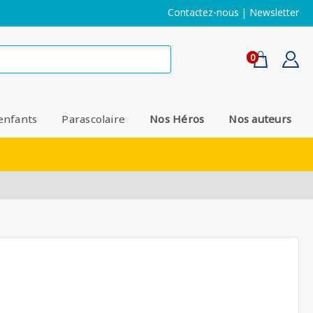
Contactez-nous
|
Newsletter
0
enfants
Parascolaire
Nos Héros
Nos auteurs