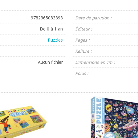
9782365083393
Date de parution :
De 0 à 1 an
Éditeur :
Puzzles
Pages :
Reliure :
Aucun fichier
Dimensions en cm :
Poids :