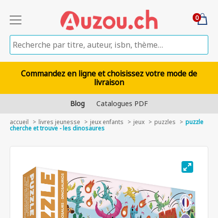
0
Commandez en ligne et choisissez votre mode de
livraison
Blog
Catalogues PDF
accueil
livres jeunesse
jeux enfants
jeux
puzzles
puzzle
cherche et trouve - les dinosaures