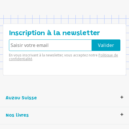
Inscription à la newsletter
En vous inscrivant à la newsletter, vous acceptez notre
Politique de
confidentialité
.
Auzou Suisse
Qui sommes-nous ?
Nos livres
Notre histoire
Nos valeurs
Auzou Suisse