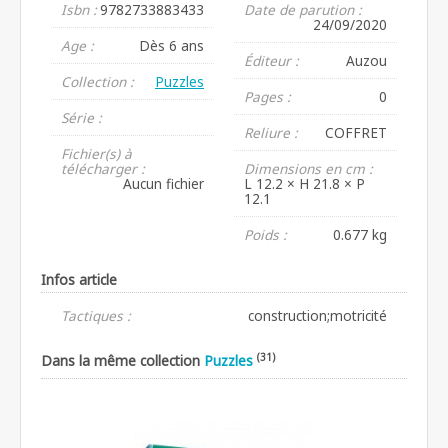
Isbn :
9782733883433
Date de parution :
24/09/2020
Age :
Dès 6 ans
Éditeur :
Auzou
Collection :
Puzzles
Pages :
0
Série :
Reliure :
COFFRET
Fichier(s) à
télécharger :
Dimensions en cm :
Aucun fichier
L 12.2 × H 21.8 × P
12.1
Poids :
0.677 kg
Infos article
Tactiques :
construction;motricité
(31)
Dans la même collection
Puzzles