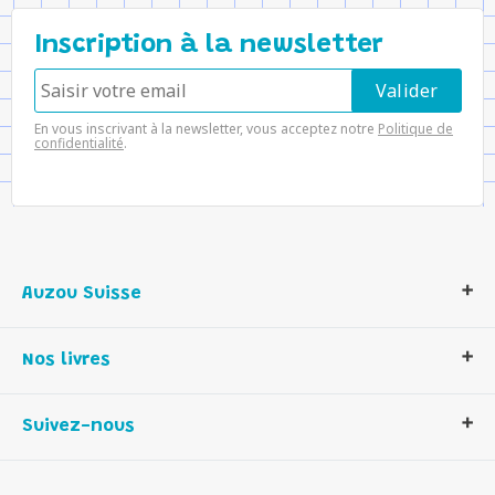
Inscription à la newsletter
En vous inscrivant à la newsletter, vous acceptez notre
Politique de
confidentialité
.
Auzou Suisse
Qui sommes-nous ?
Nos livres
Notre histoire
Nos valeurs
Auzou Suisse
Suivez-nous
Contactez-nous
Livres enfants
Romans et bd