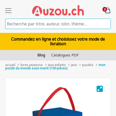
0
Commandez en ligne et choisissez votre mode de
livraison
Blog
Catalogues PDF
accueil
livres jeunesse
jeux enfants
jeux
puzzles
mon
puzzle du monde sous-marin (100 pièces)