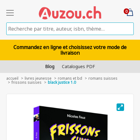
0
Commandez en ligne et choisissez votre mode de
livraison
Blog
Catalogues PDF
accueil
livres jeunesse
romans et bd
romans suisses
frissons suisses
black justice 1.0