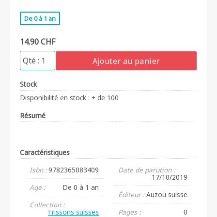
De 0 à 1 an
14.90 CHF
Ajouter au panier
Stock
Disponibilité en stock : + de 100
Résumé
Caractéristiques
Isbn :
9782365083409
Date de parution :
17/10/2019
Age :
De 0 à 1 an
Éditeur :
Auzou suisse
Collection :
Frissons suisses
Pages :
0