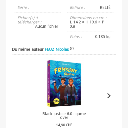
Série :
Reliure :
RELIÉ
Fichier(s) à
Dimensions en cm :
télécharger :
L 14.2 × H 19.6 × P
Aucun fichier
0.8
Poids :
0.185 kg
(7)
Du même auteur
FEUZ Nicolas
Black justice 6.0 : game
over
14,90 CHF