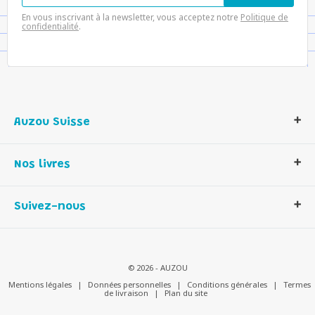
En vous inscrivant à la newsletter, vous acceptez notre
Politique de
confidentialité
.
Auzou Suisse
Qui sommes-nous ?
Nos livres
Notre histoire
Nos valeurs
Auzou Suisse
Suivez-nous
Contactez-nous
Livres enfants
Romans et bd
Activités et loisirs créatifs
© 2026 - AUZOU
Jeux enfants
Mentions légales
|
Données personnelles
|
Conditions générales
|
Termes
de livraison
|
Plan du site
Parascolaire