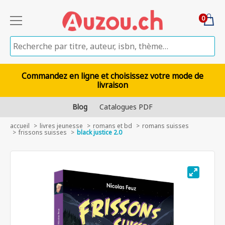
0
Commandez en ligne et choisissez votre mode de
livraison
Blog
Catalogues PDF
accueil
livres jeunesse
romans et bd
romans suisses
frissons suisses
black justice 2.0