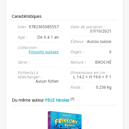
Caractéristiques
Isbn :
9782365085557
Date de parution :
07/10/2021
Age :
De 0 à 1 an
Éditeur :
Auzou suisse
Collection :
Frissons suisses
Pages :
0
Série :
Reliure :
BROCHÉ
Fichier(s) à
Dimensions en cm :
télécharger :
L 14.2 × H 19.6 × P 1
Aucun fichier
Poids :
0.236 kg
(7)
Du même auteur
FEUZ Nicolas