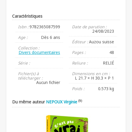
Caractéristiques
Isbn :
9782365087599
Date de parution :
24/08/2023
Age :
Dès 6 ans
Éditeur :
Auzou suisse
Collection :
Divers documentaires
Pages :
48
Série :
Reliure :
RELIÉ
Fichier(s) à
Dimensions en cm :
télécharger :
L 21.7 × H 30.3 × P 1
Aucun fichier
Poids :
0.573 kg
(9)
Du même auteur
NEPOUX Virginie