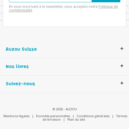
En vous inscrivant à la newsletter, vous acceptez notre
Politique de
confidentialité
.
Auzou Suisse
Qui sommes-nous ?
Nos livres
Notre histoire
Nos valeurs
Auzou Suisse
Suivez-nous
Contactez-nous
Livres enfants
Romans et bd
Activités et loisirs créatifs
© 2026 - AUZOU
Jeux enfants
Mentions légales
|
Données personnelles
|
Conditions générales
|
Termes
de livraison
|
Plan du site
Parascolaire