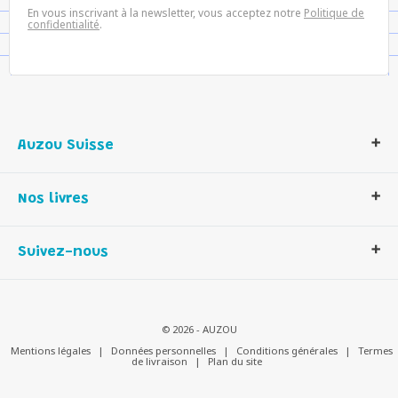
En vous inscrivant à la newsletter, vous acceptez notre
Politique de
confidentialité
.
Auzou Suisse
Qui sommes-nous ?
Nos livres
Notre histoire
Nos valeurs
Auzou Suisse
Suivez-nous
Contactez-nous
Livres enfants
Romans et bd
Activités et loisirs créatifs
© 2026 - AUZOU
Jeux enfants
Mentions légales
|
Données personnelles
|
Conditions générales
|
Termes
de livraison
|
Plan du site
Parascolaire