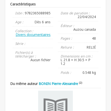
Caractéristiques
Isbn :
9782365088985
Date de parution :
22/04/2024
Age :
Dès 6 ans
Éditeur :
Auzou canada
Collection :
Divers documentaires
Pages :
48
Série :
Reliure :
RELIÉ
Fichier(s) à
télécharger :
Dimensions en cm :
Aucun fichier
L 21.8 × H 30.5 × P
1.2
Poids :
0.548 kg
(2)
Du même auteur
BONIN Pierre-Alexandre