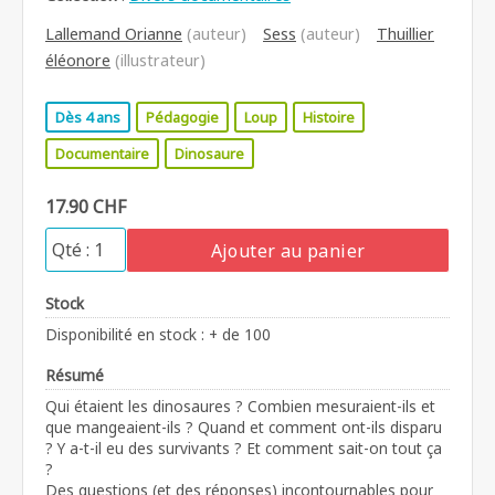
Lallemand Orianne
(auteur)
Sess
(auteur)
Thuillier
éléonore
(illustrateur)
Dès 4 ans
Pédagogie
Loup
Histoire
Documentaire
Dinosaure
17.90 CHF
Ajouter au panier
Stock
Disponibilité en stock : + de 100
Résumé
Qui étaient les dinosaures ? Combien mesuraient-ils et
que mangeaient-ils ? Quand et comment ont-ils disparu
? Y a-t-il eu des survivants ? Et comment sait-on tout ça
?
Des questions (et des réponses) incontournables pour