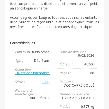
tout comprendre des dinosaures et devenir un vrai petit
paléontologue en herbe !
Accompagnés par Loup et tout ses copains, les enfants
découvriront, de façon ludique et pédagogiques, tous les
mystères de ces fascinantes créatures du Jurassique !
Caractéristiques
Isbn :
9791039572866
Date de parution :
19/02/2026
Age :
Dès 4 ans
Éditeur :
Auzou
Collection :
Divers documentaires
Pages :
68
Série :
Loup
Reliure :
DOS CARRÉ COLLÉ
Fichier(s) à
télécharger :
Dimensions en cm :
Aucun fichier
L 21.6 × H 21.8 × P 1
Poids :
0.378 kg