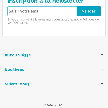
Inscription à la newsletter
En vous inscrivant à la newsletter, vous acceptez notre
Politique de
confidentialité
.
Auzou Suisse
Qui sommes-nous ?
Nos livres
Notre histoire
Nos valeurs
Auzou Suisse
Suivez-nous
Contactez-nous
Livres enfants
Romans et bd
Activités et loisirs créatifs
© 2026 - AUZOU