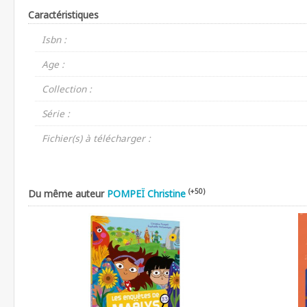
Caractéristiques
Isbn :
Age :
Collection :
Série :
Fichier(s) à télécharger :
(+50)
Du même auteur
POMPEÏ Christine