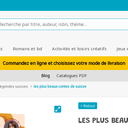
ts
Romans et bd
Activités et loisirs créatifs
Jeux 
Commandez en ligne et choisissez votre mode de livraison
Blog
Catalogues PDF
 légendes suisses
les plus beaux contes de suisse
< Retour
LES PLUS BEA