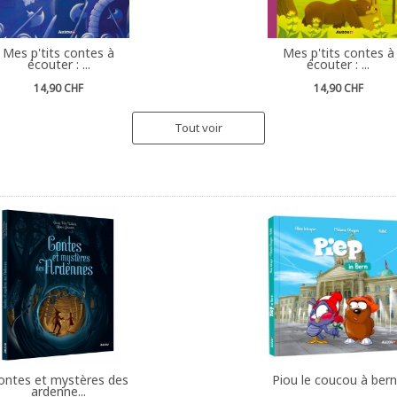
Mes p'tits contes à
Mes p'tits contes à
écouter : ...
écouter : ...
14,90 CHF
14,90 CHF
Tout voir
ontes et mystères des
Piou le coucou à ber
ardenne...