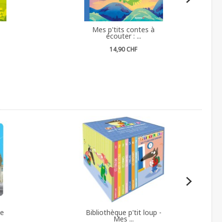
Mes p'tits contes à
écouter : ...
14,90 CHF
ne
Bibliothèque p'tit loup -
Mes ...