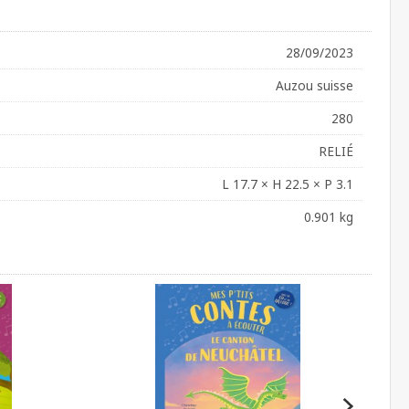
28/09/2023
Auzou suisse
280
RELIÉ
L 17.7 × H 22.5 × P 3.1
0.901 kg