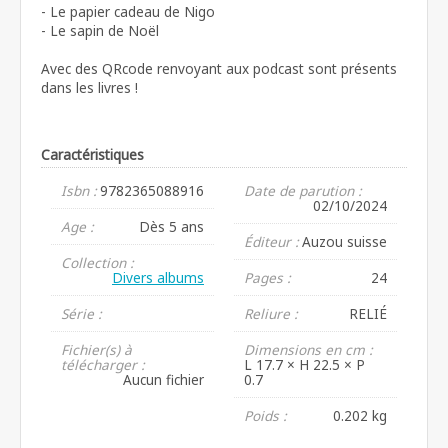
- Le papier cadeau de Nigo
- Le sapin de Noël
Avec des QRcode renvoyant aux podcast sont présents
dans les livres !
Caractéristiques
Isbn :
9782365088916
Date de parution :
02/10/2024
Age :
Dès 5 ans
Éditeur :
Auzou suisse
Collection :
Divers albums
Pages :
24
Série :
Reliure :
RELIÉ
Fichier(s) à
Dimensions en cm :
télécharger :
L 17.7 × H 22.5 × P
Aucun fichier
0.7
Poids :
0.202 kg