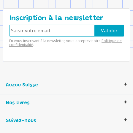
Inscription à la newsletter
En vous inscrivant à la newsletter, vous acceptez notre
Politique de
confidentialité
.
Auzou Suisse
Qui sommes-nous ?
Nos livres
Notre histoire
Nos valeurs
Auzou Suisse
Suivez-nous
Contactez-nous
Livres enfants
Romans et bd