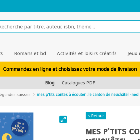
ts
Romans et bd
Activités et loisirs créatifs
Jeux 
Commandez en ligne et choisissez votre mode de livraison
Blog
Catalogues PDF
 légendes suisses
mes p'tits contes à écouter : le canton de neuchâtel - ned
< Retour
MES P'TITS C