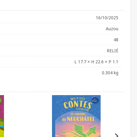
16/10/2025
Auzou
48
RELIÉ
L 17.7 × H 22.6 × P 1.1
0.304 kg