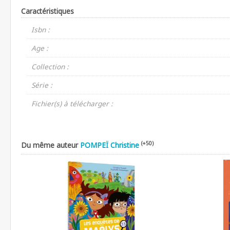
Caractéristiques
Isbn :
Age :
Collection :
Série :
Fichier(s) à télécharger :
(+50)
Du même auteur
POMPEÏ Christine