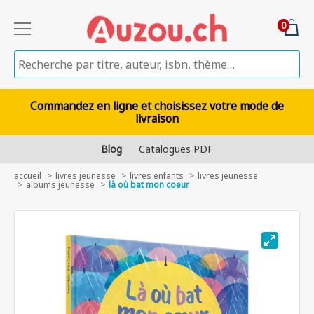
0
Commandez en ligne et choisissez votre mode de
livraison
Blog
Catalogues PDF
accueil
livres jeunesse
livres enfants
livres jeunesse
albums jeunesse
là où bat mon coeur