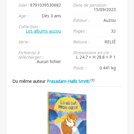
Isbn :
9791039530682
Date de parution :
15/09/2023
Age :
Dès 3 ans
Éditeur :
Auzou
Collection :
Les albums auzou
Pages :
32
Série :
Reliure :
RELIÉ
Fichier(s) à
Dimensions en cm :
télécharger :
L 24.7 × H 28.8 × P 1
Aucun fichier
Poids :
0.441 kg
(1)
Du même auteur
Prasadam-Halls Smriti