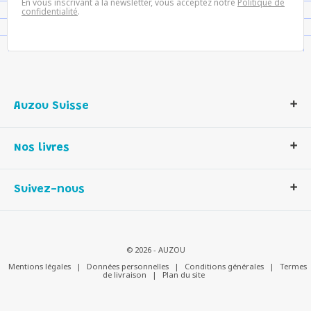
En vous inscrivant à la newsletter, vous acceptez notre
Politique de
confidentialité
.
Auzou Suisse
Qui sommes-nous ?
Nos livres
Notre histoire
Nos valeurs
Auzou Suisse
Suivez-nous
Contactez-nous
Livres enfants
Romans et bd
Activités et loisirs créatifs
© 2026 - AUZOU
Jeux enfants
Mentions légales
|
Données personnelles
|
Conditions générales
|
Termes
de livraison
|
Plan du site
Parascolaire