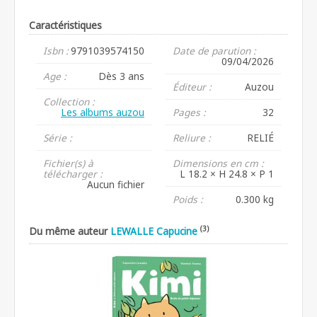
Caractéristiques
Isbn :
9791039574150
Date de parution :
09/04/2026
Age :
Dès 3 ans
Éditeur :
Auzou
Collection :
Les albums auzou
Pages :
32
Série :
Reliure :
RELIÉ
Fichier(s) à
Dimensions en cm :
télécharger :
L 18.2 × H 24.8 × P 1
Aucun fichier
Poids :
0.300 kg
(3)
Du même auteur
LEWALLE Capucine