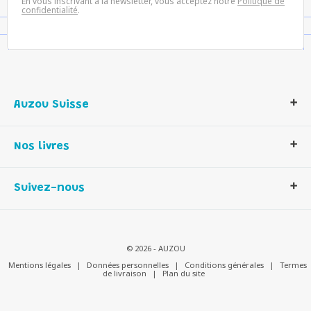
En vous inscrivant à la newsletter, vous acceptez notre
Politique de
confidentialité
.
Auzou Suisse
Qui sommes-nous ?
Nos livres
Notre histoire
Nos valeurs
Auzou Suisse
Suivez-nous
Contactez-nous
Livres enfants
Romans et bd
Activités et loisirs créatifs
© 2026 - AUZOU
Jeux enfants
Mentions légales
|
Données personnelles
|
Conditions générales
|
Termes
de livraison
|
Plan du site
Parascolaire