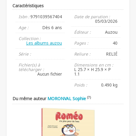
Caractéristiques
Isbn :
9791039567404
Date de parution :
05/03/2026
Age :
Dès 6 ans
Éditeur :
Auzou
Collection :
Les albums auzou
Pages :
40
Série :
Reliure :
RELIÉ
Fichier(s) à
Dimensions en cm :
télécharger :
L 25.7 × H 25.9 × P
Aucun fichier
1.1
Poids :
0.490 kg
(7)
Du même auteur
MORONVAL Sophie