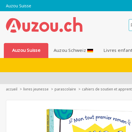
Auzou Suisse
Auzou Suisse
Auzou Schweiz
Livres enfan
accueil
livres jeunesse
parascolaire
cahiers de soutien et appren