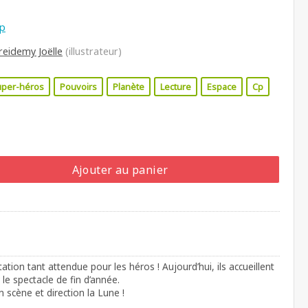
E
cp
reidemy Joëlle
(illustrateur)
uper-héros
Pouvoirs
Planète
Lecture
Espace
Cp
Ajouter au panier
tation tant attendue pour les héros ! Aujourd’hui, ils accueillent
 le spectacle de fin d’année.
en scène et direction la Lune !