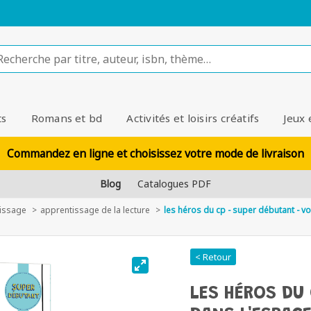
ts
Romans et bd
Activités et loisirs créatifs
Jeux 
Commandez en ligne et choisissez votre mode de livraison
Blog
Catalogues PDF
tissage
apprentissage de la lecture
les héros du cp - super débutant - v
< Retour
LES HÉROS DU