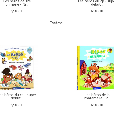
Les héros de 1re
Les héros du cp - sup
primaire - Ni...
début...
6,90 CHF
6,90 CHF
Tout voir
es héros du cp - super
Les héros de la
début...
maternelle - P...
6,90 CHF
6,90 CHF