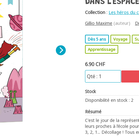
DANS L'ESPAC
Collection
:
Les héros du 
Gillio Maxime
(auteur)
D
Dès 5 ans
Voyage
S
Apprentissage
6.90 CHF
Stock
Disponibilité en stock : 2
Résumé
C'est le jour de la représen
leurs proches à l’école pour
3, 2, 1... Décollage ! Tous 