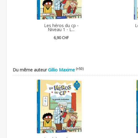
Les héros du cp -
L
Niveau 1 - L...
6,90 CHF
(+50)
Du même auteur
Gillio Maxime