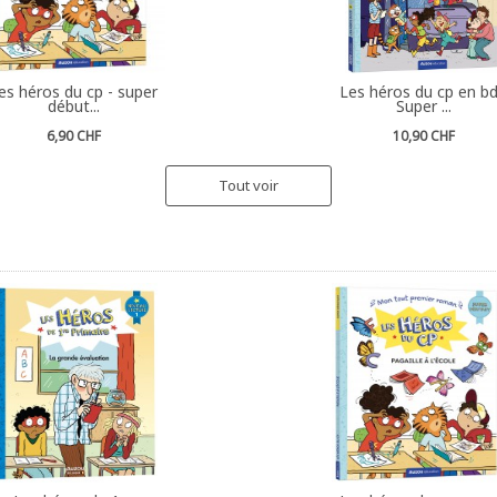
es héros du cp - super
Les héros du cp en bd
début...
Super ...
6,90 CHF
10,90 CHF
Tout voir