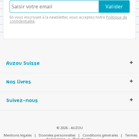
En vous inscrivant à la newsletter, vous acceptez notre
Politique de
confidentialité
.
Auzou Suisse
Qui sommes-nous ?
Nos livres
Notre histoire
Nos valeurs
Auzou Suisse
Suivez-nous
Contactez-nous
Livres enfants
Romans et bd
Activités et loisirs créatifs
© 2026 - AUZOU
Jeux enfants
Mentions légales
|
Données personnelles
|
Conditions générales
|
Termes
de livraison
|
Plan du site