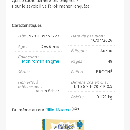
Qui se cache derrière ces énigmes ?
Pour le savoir, il va falloir mener l'enquête !
Caractéristiques
Isbn :
9791039561723
Date de parution :
16/04/2026
Age :
Dès 6 ans
Éditeur :
Auzou
Collection :
Mon roman enigme
Pages :
48
Série :
Reliure :
BROCHÉ
Fichier(s) à
Dimensions en cm :
télécharger :
L 15.6 × H 20 × P 0.5
Aucun fichier
Poids :
0.129 kg
(+50)
Du même auteur
Gillio Maxime