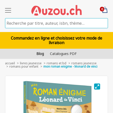
0
Commandez en ligne et choisissez votre mode de
livraison
Blog
Catalogues PDF
accueil
livres jeunesse
romans et bd
romans jeunesse
romans pour enfant
mon roman enigme - léonard de vinci