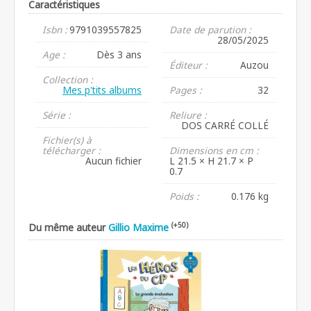
Caractéristiques
Isbn :
9791039557825
Date de parution :
28/05/2025
Age :
Dès 3 ans
Éditeur :
Auzou
Collection :
Mes p'tits albums
Pages :
32
Série :
Reliure :
DOS CARRÉ COLLÉ
Fichier(s) à
télécharger :
Dimensions en cm :
Aucun fichier
L 21.5 × H 21.7 × P
0.7
Poids :
0.176 kg
(+50)
Du même auteur
Gillio Maxime