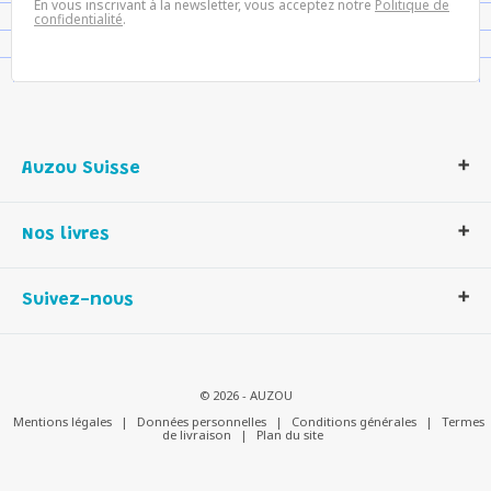
En vous inscrivant à la newsletter, vous acceptez notre
Politique de
confidentialité
.
Auzou Suisse
Qui sommes-nous ?
Nos livres
Notre histoire
Nos valeurs
Auzou Suisse
Suivez-nous
Contactez-nous
Livres enfants
Romans et bd
Activités et loisirs créatifs
© 2026 - AUZOU
Jeux enfants
Mentions légales
|
Données personnelles
|
Conditions générales
|
Termes
de livraison
|
Plan du site
Parascolaire