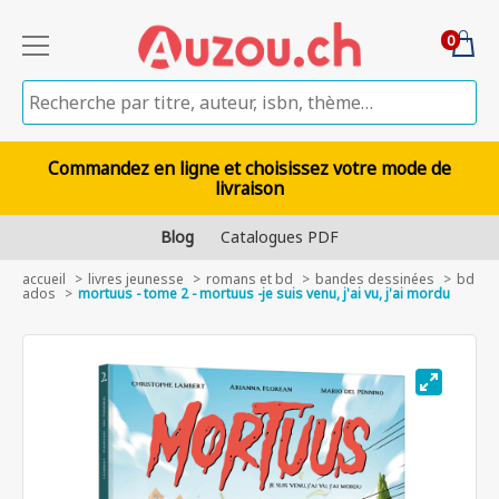
0
Commandez en ligne et choisissez votre mode de
livraison
Blog
Catalogues PDF
accueil
livres jeunesse
romans et bd
bandes dessinées
bd
ados
mortuus - tome 2 - mortuus -je suis venu, j'ai vu, j'ai mordu