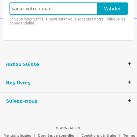
En vous inscrivant à la newsletter, vous acceptez notre
Politique de
confidentialité
.
Auzou Suisse
Qui sommes-nous ?
Nos livres
Notre histoire
Nos valeurs
Auzou Suisse
Suivez-nous
Contactez-nous
Livres enfants
Romans et bd
Activités et loisirs créatifs
© 2026 - AUZOU
Jeux enfants
Mentions légales
|
Données personnelles
|
Conditions générales
|
Termes