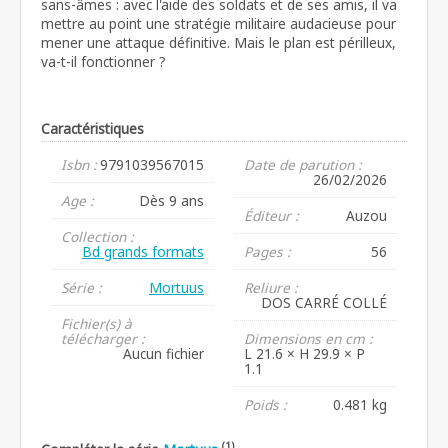
sans-âmes : avec l'aide des soldats et de ses amis, il va
mettre au point une stratégie militaire audacieuse pour
mener une attaque définitive. Mais le plan est périlleux,
va-t-il fonctionner ?
Caractéristiques
Isbn :
9791039567015
Date de parution :
26/02/2026
Age :
Dès 9 ans
Éditeur :
Auzou
Collection :
Bd grands formats
Pages :
56
Série :
Mortuus
Reliure :
DOS CARRÉ COLLÉ
Fichier(s) à
télécharger :
Dimensions en cm :
Aucun fichier
L 21.6 × H 29.9 × P
1.1
Poids :
0.481 kg
(1)