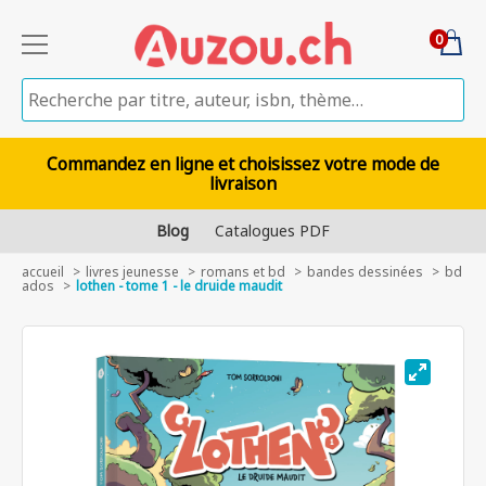
0
Commandez en ligne et choisissez votre mode de
livraison
Blog
Catalogues PDF
accueil
livres jeunesse
romans et bd
bandes dessinées
bd
ados
lothen - tome 1 - le druide maudit