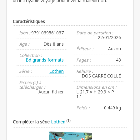
un incroyable voyage pour lever la malédiction.
Caractéristiques
Isbn :
9791039561037
Date de parution :
22/01/2026
Age :
Dès 8 ans
Éditeur :
Auzou
Collection :
Bd grands formats
Pages :
48
Série :
Lothen
Reliure :
DOS CARRÉ COLLÉ
Fichier(s) à
télécharger :
Dimensions en cm :
Aucun fichier
L 21.7 × H 29.9 × P
1.1
Poids :
0.449 kg
(1)
Compléter la série
Lothen