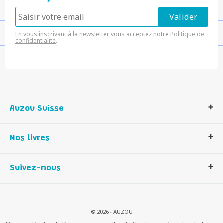
En vous inscrivant à la newsletter, vous acceptez notre
Politique de
confidentialité
.
Auzou Suisse
Qui sommes-nous ?
Nos livres
Notre histoire
Nos valeurs
Auzou Suisse
Suivez-nous
Contactez-nous
Livres enfants
Romans et bd
Activités et loisirs créatifs
© 2026 - AUZOU
Jeux enfants