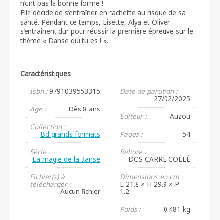
n’ont pas la bonne forme !
Elle décide de s’entraîner en cachette au risque de sa
santé. Pendant ce temps, Lisette, Alya et Oliver
s’entraînent dur pour réussir la première épreuve sur le
thème « Danse qui tu es ! ».
Caractéristiques
Isbn :
9791039553315
Date de parution :
27/02/2025
Age :
Dès 8 ans
Éditeur :
Auzou
Collection :
Bd grands formats
Pages :
54
Série :
Reliure :
La magie de la danse
DOS CARRÉ COLLÉ
Fichier(s) à
Dimensions en cm :
télécharger :
L 21.8 × H 29.9 × P
Aucun fichier
1.2
Poids :
0.481 kg