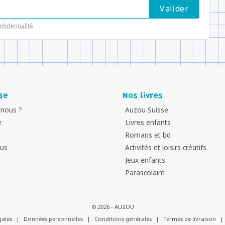
nfidentialité
.
se
Nos livres
nous ?
Auzou Suisse
e
Livres enfants
Romans et bd
ous
Activités et loisirs créatifs
Jeux enfants
Parascolaire
© 2026 - AUZOU
gales
|
Données personnelles
|
Conditions générales
|
Termes de livraison
|