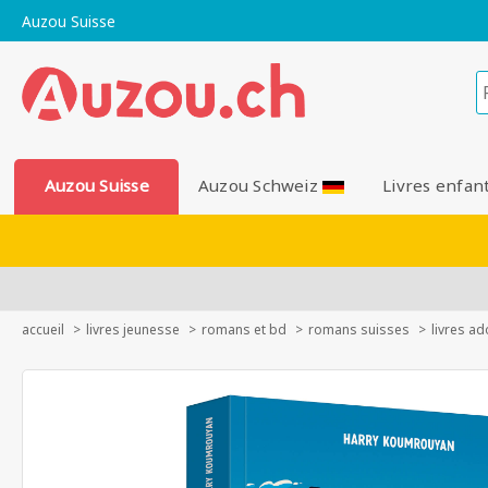
Auzou Suisse
Auzou Suisse
Auzou Schweiz
Livres enfan
accueil
livres jeunesse
romans et bd
romans suisses
livres a