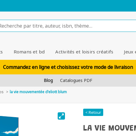
ts
Romans et bd
Activités et loisirs créatifs
Jeux 
Commandez en ligne et choisissez votre mode de livraison
Blog
Catalogues PDF
dos
la vie mouvementée d'eliott blum
< Retour
LA VIE MOUVE