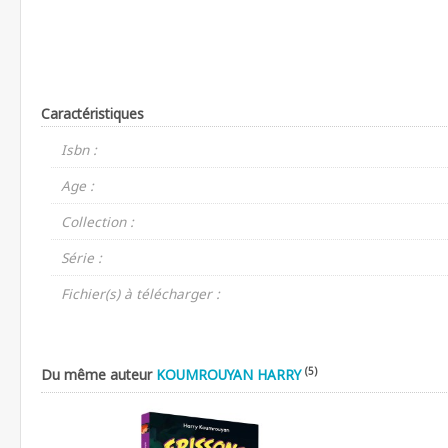
Caractéristiques
Isbn :
Age :
Collection :
Série :
Fichier(s) à télécharger :
(5)
Du même auteur
KOUMROUYAN HARRY