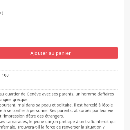
r)
Ajouter au panier
e 100
beau quartier de Genève avec ses parents, un homme d’affaires
origine grecque.
 pourtant, mal dans sa peau et solitaire, il est harcelé à l’école
ive à se confier à personne. Ses parents, absorbés par leur vie
t l’impression d’être des étrangers.
ses camarades, le jeune garçon participe à un trafic interdit qui
infernale. Trouvera-t-il la force de renverser la situation ?