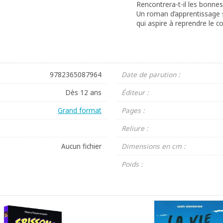
Rencontrera-t-il les bonne
Un roman d’apprentissage s
qui aspire à reprendre le co
9782365087964
Date de parution :
Dès 12 ans
Éditeur :
Grand format
Pages :
Reliure :
Aucun fichier
Dimensions en cm :
Poids :