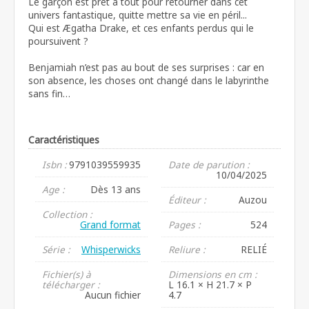
Le garçon est prêt à tout pour retourner dans cet
univers fantastique, quitte mettre sa vie en péril...
Qui est Ægatha Drake, et ces enfants perdus qui le
poursuivent ?
Benjamiah n’est pas au bout de ses surprises : car en
son absence, les choses ont changé dans le labyrinthe
sans fin…
Caractéristiques
Isbn :
9791039559935
Date de parution :
10/04/2025
Age :
Dès 13 ans
Éditeur :
Auzou
Collection :
Grand format
Pages :
524
Série :
Whisperwicks
Reliure :
RELIÉ
Fichier(s) à
Dimensions en cm :
télécharger :
L 16.1 × H 21.7 × P
Aucun fichier
4.7