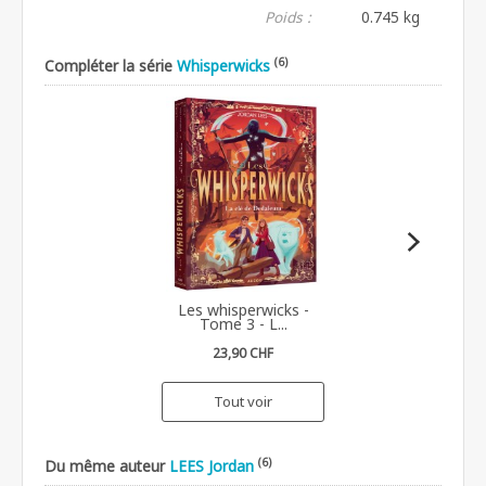
Poids :
0.745 kg
(6)
Compléter la série
Whisperwicks
Les whisperwicks -
Tome 3 - L...
23,90 CHF
Tout voir
(6)
Du même auteur
LEES Jordan