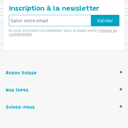
Inscription à la newsletter
En vous inscrivant à la newsletter, vous acceptez notre
Politique de
confidentialité
.
Auzou Suisse
Qui sommes-nous ?
Nos livres
Notre histoire
Nos valeurs
Auzou Suisse
Suivez-nous
Contactez-nous
Livres enfants
Romans et bd
Activités et loisirs créatifs