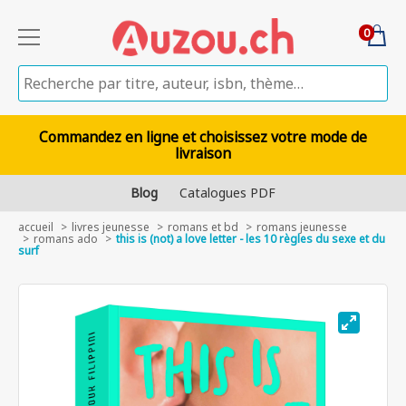
0
Commandez en ligne et choisissez votre mode de
livraison
Blog
Catalogues PDF
accueil
livres jeunesse
romans et bd
romans jeunesse
romans ado
this is (not) a love letter - les 10 règles du sexe et du
surf