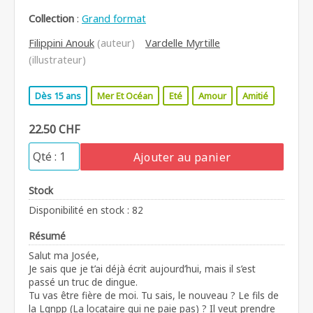
Collection
:
Grand format
Filippini Anouk
(auteur)
Vardelle Myrtille
(illustrateur)
Dès 15 ans
Mer Et Océan
Eté
Amour
Amitié
22.50 CHF
Ajouter au panier
Stock
Disponibilité en stock : 82
Résumé
Salut ma Josée,
Je sais que je t’ai déjà écrit aujourd’hui, mais il s’est
passé un truc de dingue.
Tu vas être fière de moi. Tu sais, le nouveau ? Le fils de
la Lqnpp (La locataire qui ne paie pas) ? Il veut prendre