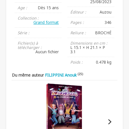
25/08/2023
Age :
Dès 15 ans
Éditeur :
Auzou
Collection :
Grand format
Pages :
346
Série :
Reliure :
BROCHÉ
Fichier(s) à
Dimensions en cm :
télécharger :
L 15.1 × H 21.1 × P
Aucun fichier
3.1
Poids :
0.478 kg
(25)
Du même auteur
FILIPPINI Anouk