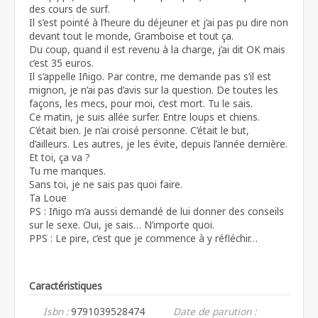
des cours de surf.
Il s’est pointé à l’heure du déjeuner et j’ai pas pu dire non
devant tout le monde, Gramboise et tout ça.
Du coup, quand il est revenu à la charge, j’ai dit OK mais
c’est 35 euros.
Il s’appelle Iñigo. Par contre, me demande pas s’il est
mignon, je n’ai pas d’avis sur la question. De toutes les
façons, les mecs, pour moi, c’est mort. Tu le sais.
Ce matin, je suis allée surfer. Entre loups et chiens.
C’était bien. Je n’ai croisé personne. C’était le but,
d’ailleurs. Les autres, je les évite, depuis l’année dernière.
Et toi, ça va ?
Tu me manques.
Sans toi, je ne sais pas quoi faire.
Ta Loue
PS : Iñigo m’a aussi demandé de lui donner des conseils
sur le sexe. Oui, je sais… N’importe quoi.
PPS : Le pire, c’est que je commence à y réfléchir…
Caractéristiques
Isbn :
9791039528474
Date de parution :