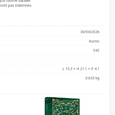
’à l’ultime bataille.
tiront pas indemnes.
30/04/2026
Auzou
542
L 15.3 × H 21.1 × P 4.1
0.633 kg