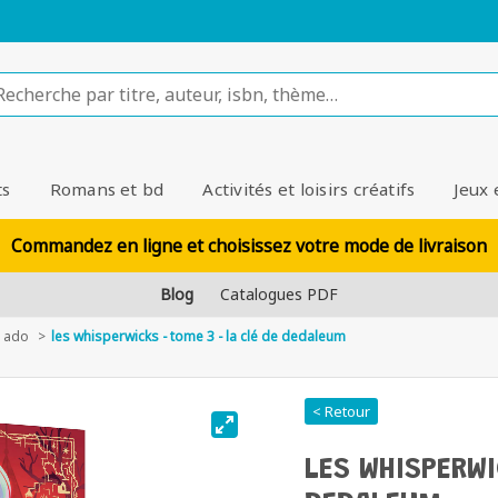
ts
Romans et bd
Activités et loisirs créatifs
Jeux 
Commandez en ligne et choisissez votre mode de livraison
Blog
Catalogues PDF
 ado
les whisperwicks - tome 3 - la clé de dedaleum
< Retour
LES WHISPERWI