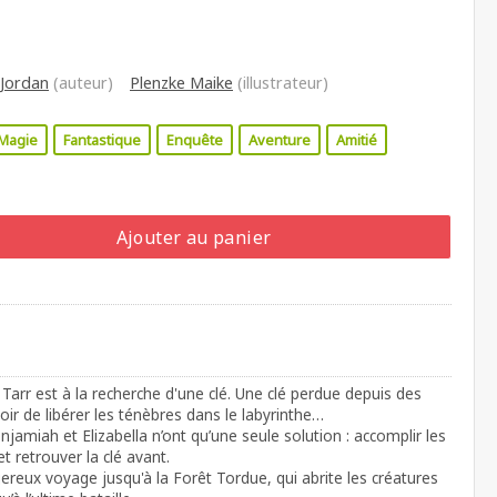
 Jordan
(auteur)
Plenzke Maike
(illustrateur)
Magie
Fantastique
Enquête
Aventure
Amitié
Ajouter au panier
arr est à la recherche d'une clé. Une clé perdue depuis des
oir de libérer les ténèbres dans le labyrinthe…
amiah et Elizabella n’ont qu’une seule solution : accomplir les
 retrouver la clé avant.
ereux voyage jusqu'à la Forêt Tordue, qui abrite les créatures