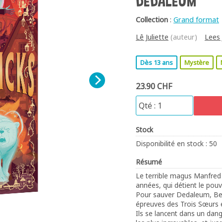
DEDALEUM
Collection
:
Grand format
Lê Juliette
(auteur)
Lees
Dès 13 ans
Mystère
23.90 CHF
Stock
Disponibilité en stock : 50
Résumé
Le terrible magus Manfred T
années, qui détient le pouv
Pour sauver Dedaleum, Benj
épreuves des Trois Sœurs et
Ils se lancent dans un dang