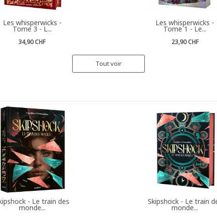
Les whisperwicks -
Les whisperwicks -
Tome 3 - L...
Tome 1 - Le...
34,90 CHF
23,90 CHF
Tout voir
kipshock - Le train des
Skipshock - Le train d
monde...
monde...