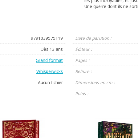
les plus incroyables, et jusqu
Une guerre dont ils ne sor
9791039575119
Date de parution :
Dès 13 ans
Éditeur :
Grand format
Pages :
Whisperwicks
Reliure :
Aucun fichier
Dimensions en cm :
Poids :