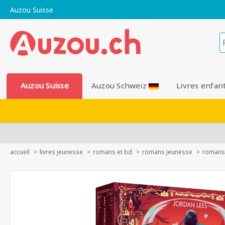
Auzou Suisse
Auzou Suisse
Auzou Schweiz
Livres enfan
accueil
livres jeunesse
romans et bd
romans jeunesse
romans