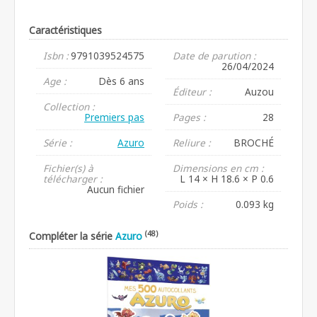
Caractéristiques
Isbn :
9791039524575
Date de parution :
26/04/2024
Age :
Dès 6 ans
Éditeur :
Auzou
Collection :
Premiers pas
Pages :
28
Série :
Azuro
Reliure :
BROCHÉ
Fichier(s) à
Dimensions en cm :
télécharger :
L 14 × H 18.6 × P 0.6
Aucun fichier
Poids :
0.093 kg
(48)
Compléter la série
Azuro