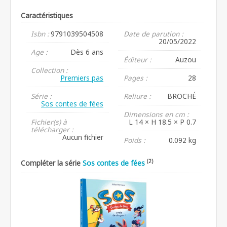
Caractéristiques
Isbn :
9791039504508
Date de parution :
20/05/2022
Age :
Dès 6 ans
Éditeur :
Auzou
Collection :
Premiers pas
Pages :
28
Série :
Reliure :
BROCHÉ
Sos contes de fées
Dimensions en cm :
Fichier(s) à
L 14 × H 18.5 × P 0.7
télécharger :
Aucun fichier
Poids :
0.092 kg
(2)
Compléter la série
Sos contes de fées